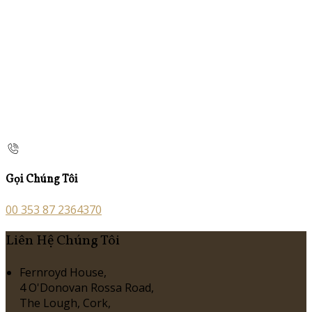
Gọi Chúng Tôi
00 353 87 2364370
Liên Hệ Chúng Tôi
Fernroyd House,
4 O'Donovan Rossa Road,
The Lough, Cork,