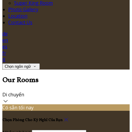
Super King Room
Photo Gallery
Location
Contact Us
de
en
es
fr
it
Chọn ngôn ngữ
Our Rooms
Di chuyển
Có sẵn tối nay
Chọn Phòng Cho Kỳ Nghỉ Của Bạn