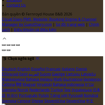
Contact Us
Bản quyền
©
Fernroyd House B&B 2026
Cloud Diary PMS, Website, Booking Engine & Channel
Manager by GuestDiary.com
|
Sơ đồ trang web
|
Chính
sách
|
Điều khoản và điều kiện
Chọn ngôn ngữ
Deutsch
English
Español
Français
Italiano
Dansk
Ελληνικά
Eesti
العربية
Suomi
Gaeilge
Lietuvių
Latviešu
Македонски
Bahasa melayu
Malti
Български
Беларускі
Čeština
हिंदी
Magyar
Hrvatski
Bahasa indonesia
עברית
Íslenska
Norsk
Nederlands
Türkçe
ไทย
Українська
日本
語
한국어
Português
Polski
Tiếng việt
Русский
Română
Svenska
Српски
Shqipe
Slovenščina
Slovenčina
中文