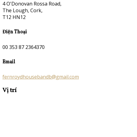
4 O'Donovan Rossa Road,
The Lough, Cork,
T12 HN12
Điện Thoại
00 353 87 2364370
Email
fernroydhousebandb@gmail.com
Vị trí