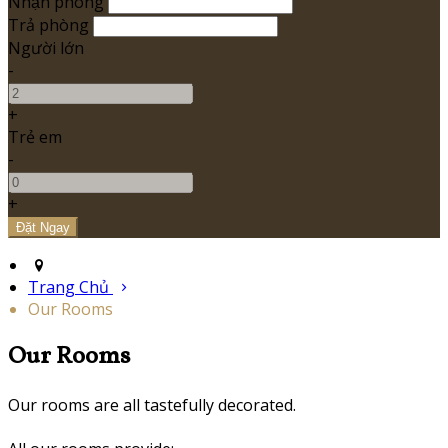
Nhận phòng
Trả phòng
Người lớn
-
+
Trẻ em
-
+
Trang Chủ
Our Rooms
Our Rooms
Our rooms are all tastefully decorated.