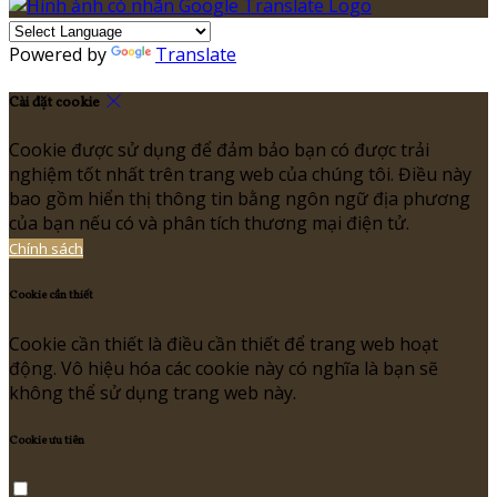
Powered by
Translate
Cài đặt cookie
Cookie được sử dụng để đảm bảo bạn có được trải
nghiệm tốt nhất trên trang web của chúng tôi. Điều này
bao gồm hiển thị thông tin bằng ngôn ngữ địa phương
của bạn nếu có và phân tích thương mại điện tử.
Chính sách
Cookie cần thiết
Cookie cần thiết là điều cần thiết để trang web hoạt
động. Vô hiệu hóa các cookie này có nghĩa là bạn sẽ
không thể sử dụng trang web này.
Cookie ưu tiên