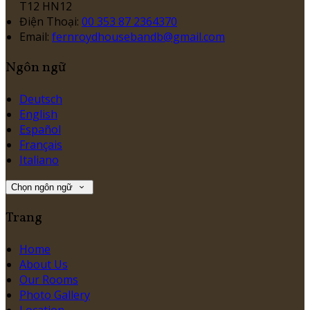
T12 HN12
Điện Thoại
:
00 353 87 2364370
Email:
fernroydhousebandb@gmail.com
Ngôn ngữ
Deutsch
English
Español
Français
Italiano
Chọn ngôn ngữ
Trang
Home
About Us
Our Rooms
Photo Gallery
Location