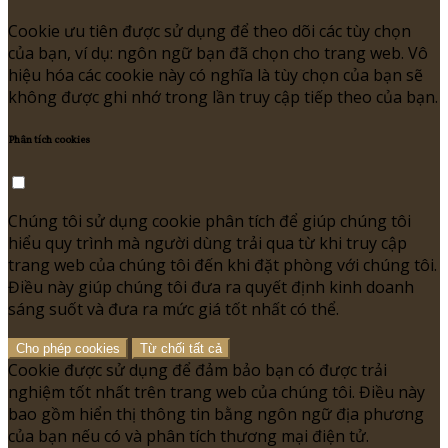
Cookie ưu tiên được sử dụng để theo dõi các tùy chọn
của bạn, ví dụ: ngôn ngữ bạn đã chọn cho trang web. Vô
hiệu hóa các cookie này có nghĩa là tùy chọn của bạn sẽ
không được ghi nhớ trong lần truy cập tiếp theo của bạn.
Phân tích cookies
Chúng tôi sử dụng cookie phân tích để giúp chúng tôi
hiểu quy trình mà người dùng trải qua từ khi truy cập
trang web của chúng tôi đến khi đặt phòng với chúng tôi.
Điều này giúp chúng tôi đưa ra quyết định kinh doanh
sáng suốt và đưa ra mức giá tốt nhất có thể.
Cho phép cookies
Từ chối tất cả
Cookie được sử dụng để đảm bảo bạn có được trải
nghiệm tốt nhất trên trang web của chúng tôi. Điều này
bao gồm hiển thị thông tin bằng ngôn ngữ địa phương
của bạn nếu có và phân tích thương mại điện tử.