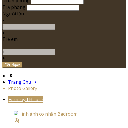
Nhận phòng
Trả phòng
Người lớn
-
+
Trẻ em
-
+
Trang Chủ
Photo Gallery
Fernroyd House