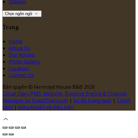
Italiano
Chọn ngôn ngữ
Trang
Home
About Us
Our Rooms
Photo Gallery
Location
Contact Us
Bản quyền
©
Fernroyd House B&B 2026
Cloud Diary PMS, Website, Booking Engine & Channel
Manager by GuestDiary.com
|
Sơ đồ trang web
|
Chính
sách
|
Điều khoản và điều kiện