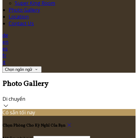
Super King Room
Photo Gallery
Location
Contact Us
de
en
es
fr
it
Chọn ngôn ngữ
Photo Gallery
Di chuyển
Có sẵn tối nay
Chọn Phòng Cho Kỳ Nghỉ Của Bạn