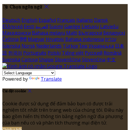
Chọn ngôn ngữ
Deutsch
English
Español
Français
Italiano
Dansk
Ελληνικά
Eesti
العربية
Suomi
Gaeilge
Lietuvių
Latviešu
Македонски
Bahasa melayu
Malti
Български
Беларускі
Čeština
हिंदी
Magyar
Hrvatski
Bahasa indonesia
עברית
Íslenska
Norsk
Nederlands
Türkçe
ไทย
Українська
日本
語
한국어
Português
Polski
Tiếng việt
Русский
Română
Svenska
Српски
Shqipe
Slovenščina
Slovenčina
中文
Powered by
Translate
Cài đặt cookie
Cookie được sử dụng để đảm bảo bạn có được trải
nghiệm tốt nhất trên trang web của chúng tôi. Điều này
bao gồm hiển thị thông tin bằng ngôn ngữ địa phương
của bạn nếu có và phân tích thương mại điện tử.
Chính sách