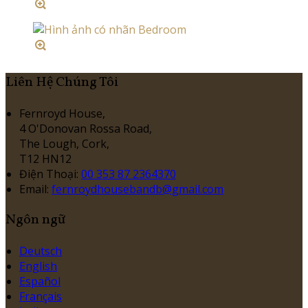
Liên Hệ Chúng Tôi
Fernroyd House,
4 O'Donovan Rossa Road,
The Lough, Cork,
T12 HN12
Điện Thoại
:
00 353 87 2364370
Email:
fernroydhousebandb@gmail.com
Ngôn ngữ
Deutsch
English
Español
Français